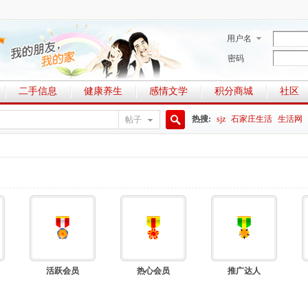
用户名
密码
二手信息
健康养生
感情文学
积分商城
社区
热搜:
sjz
石家庄生活
生活网
帖子
搜
索
活跃会员
热心会员
推广达人