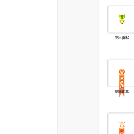
家
突出贡献
庄
皇家勋章