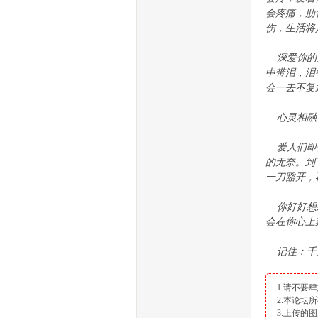
会疼痛，肋
伤，生活将
深爱你的人
中带泪，泪
会一去不复
做
心灵相融了
爱人们即使
的无奈。到
一刀豁开，
你好好想想
会在你心上
石
记住：千
1.请不要
2.本论
3.上传