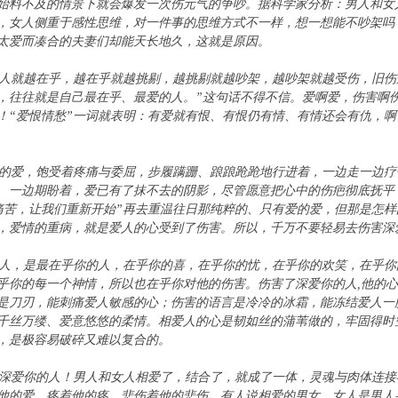
始料不及的情景下就会爆发一次伤元气的争吵。据科学家分析：男人和女
，女人侧重于感性思维，对一件事的思维方式不一样，想一想能不吵架吗
太爱而凑合的夫妻们却能天长地久，这就是原因。
就越在乎，越在乎就越挑剔，越挑剔就越吵架，越吵架就越受伤，旧伤
，往往就是自己最在乎、最爱的人。”这句话不得不信。爱啊爱，伤害啊
！“爱恨情愁”一词就表明：有爱就有恨、有恨仍有情、有情还会有仇，
爱，饱受着疼痛与委屈，步履蹒跚、踉踉跄跄地行进着，一边走一边疗
、一边期盼着，爱已有了抹不去的阴影，尽管愿意把心中的伤疤彻底抚平
痛苦，让我们重新开始”再去重温往日那纯粹的、只有爱的爱，但那是怎
，爱情的重病，就是爱人的心受到了伤害。所以，千万不要轻易去伤害深
，是最在乎你的人，在乎你的喜，在乎你的忧，在乎你的欢笑，在乎你
乎你的每一个神情，所以也在乎你对他的伤害。伤害了深爱你的人,他的心
是刀刃，能刺痛爱人敏感的心；伤害的语言是冷冷的冰霜，能冻结爱人一
千丝万缕、爱意悠悠的柔情。相爱人的心是韧如丝的蒲苇做的，牢固得时
，是极容易破碎又难以复合的。
爱你的人！男人和女人相爱了，结合了，就成了一体，灵魂与肉体连接
他的爱、疼着他的疼，悲伤着他的悲伤。有人说相爱的男女，女人是男人