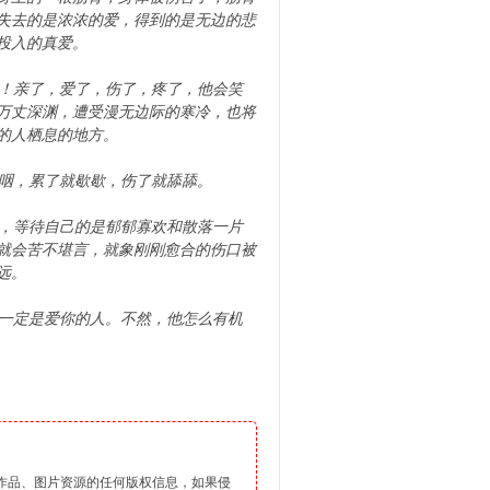
失去的是浓浓的爱，得到的是无边的悲
投入的真爱。
！亲了，爱了，伤了，疼了，他会笑
万丈深渊，遭受漫无边际的寒冷，也将
的人栖息的地方。
咽，累了就歇歇，伤了就舔舔。
，等待自己的是郁郁寡欢和散落一片
就会苦不堪言，就象刚刚愈合的伤口被
远。
一定是爱你的人。不然，他怎么有机
。
作品、图片资源的任何版权信息，如果侵