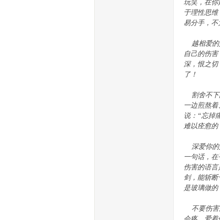
生
玩笑，在你
于理性思维
易分手，不
越相爱的人
自己的伤害
深，恨之切
了！
割舍不下的
活
一边煎熬着
说：“忘掉
难以痊愈的
深爱你的人
一句话，在
伤害的语言
剑，能斩断
是玻璃做的
网-
不要伤害深
会疼，爱着