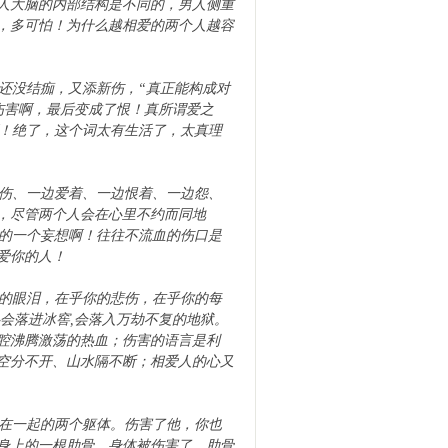
人大脑的内部结构是不同的，男人侧重
，多可怕！为什么越相爱的两个人越容
还没结痂，又添新伤，“真正能构成对
伤害啊，最后变成了恨！真所谓爱之
啊！绝了，这个词太有生活了，太真理
伤、一边爱着、一边恨着、一边怨、
，尽管两个人会在心里不约而同地
样的一个妄想啊！往往不流血的伤口是
爱你的人！
的眼泪，在乎你的悲伤，在乎你的每
会落进冰窖,会落入万劫不复的地狱。
腔沸腾激荡的热血；伤害的语言是利
空分不开、山水隔不断；相爱人的心又
在一起的两个躯体。伤害了他，你也
身上的一根肋骨，身体被伤害了，肋骨