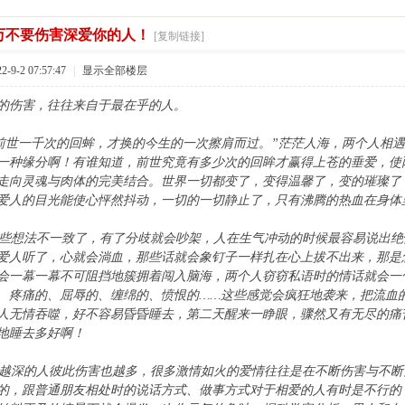
万不要伤害深爱你的人！
[复制链接]
9-2 07:57:47
|
显示全部楼层
的伤害，往往来自于最在乎的人。
世一千次的回蛑，才换的今生的一次擦肩而过。”茫茫人海，两个人相遇
一种缘分啊！有谁知道，前世究竟有多少次的回眸才赢得上苍的垂爱，使
走向灵魂与肉体的完美结合。世界一切都变了，变得温馨了，变的璀璨了
爱人的目光能使心怦然抖动，一切的一切静止了，只有沸腾的热血在身体
想法不一致了，有了分歧就会吵架，人在生气冲动的时候最容易说出绝
爱人听了，心就会淌血，那些话就会象钉子一样扎在心上拔不出来，那是
会一幕一幕不可阻挡地簇拥着闯入脑海，两个人窃窃私语时的情话就会一
、疼痛的、屈辱的、缠绵的、愤恨的……这些感觉会疯狂地袭来，把流血
人无情吞噬，好不容易昏昏睡去，第二天醒来一睁眼，骤然又有无尽的痛
地睡去多好啊！
深的人彼此伤害也越多，很多激情如火的爱情往往是在不断伤害与不断
的，跟普通朋友相处时的说话方式、做事方式对于相爱的人有时是不行的