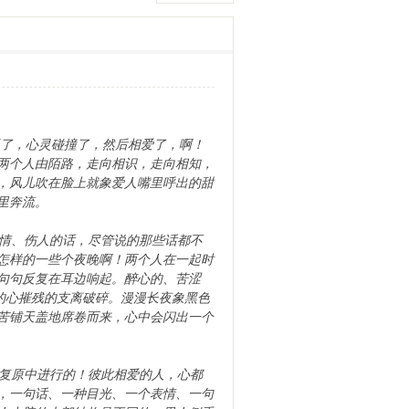
了，心灵碰撞了，然后相爱了，啊！
两个人由陌路，走向相识，走向相知，
，风儿吹在脸上就象爱人嘴里呼出的甜
里奔流。
情、伤人的话，尽管说的那些话都不
怎样的一些个夜晚啊！两个人在一起时
句句反复在耳边响起。醉心的、苦涩
的心摧残的支离破碎。漫漫长夜象黑色
苦铺天盖地席卷而来，心中会闪出一个
复原中进行的！彼此相爱的人，心都
，一句话、一种目光、一个表情、一句