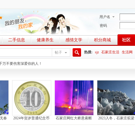
用户名
密码
二手信息
健康养生
感情文学
积分商城
社区
热搜:
sjz
石家庄生活
生活网
帖子
搜
千万不要伤害深爱你的人！
索
，无春
2024年贺岁普通纪念币
石家庄网红大桥悬索断
2023入冬，石家庄驼梁