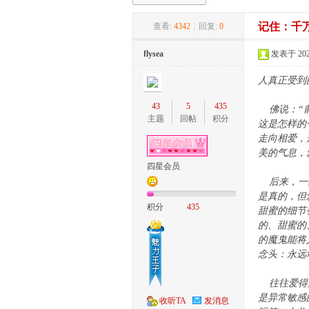
记住：千
查看:
4342
|
回复:
0
家
flysea
发表于 2022-
人真正受到
43
5
435
佛说：“前
主题
回帖
积分
这是怎样的
走向相爱，
美的气息，
四星会员
庄
后来，一些
是真的，但
积分
435
甜蜜的细节
的、甜蜜的
的魔鬼能将
念头：永远
往往爱得越
是异常敏感
收听TA
发消息