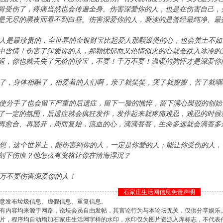
骨受伤了，疼痛当然也会传遍全身。伤害深爱你的人，也是在伤害自己，
是无尽的黑夜而看不到白昼。伤害深爱你的人，亵渎的是曾经最纯净、最
是最珍贵的，全世界的金银财宝比起爱人那颗滚烫的心，也会粪土不如
中含情！伤害了深爱你的人，那颗忧郁而又热情似火的心就会跌入冰冷的
返，你也就丢失了无价的珍宝，不要！千万不要！温暖的胸怀才是深爱你
，身体相融了，相爱着的人们啊，亲了就笑笑，哭了就擦擦，苦了就咽
分手了也会留下严重的后遗症，留下一脸的憔悴，留下满心斑驳的创始
了一定的氛围，后遗症就会疯狂发作，发作起来就疼痛难忍，难忍的时候
再愈合、再豁开，周而复始，流血的心，滴滴答答，生命多远就会滴答多
，这个世界上，能伤害到你的人，一定是你爱的人；能让你受伤的人，
刻下伤痕？他怎么有资格让你在情海浮沉？
万不要伤害深爱你的人！
石家庄生活网信息免责声明
肆意发布垃圾信息、虚假信息、重复信息。
坛所有内容均来源于网路，论坛会员自由发帖，其言论行为与本论坛无关，仅供分享娱乐
的图片，程序均自动增加石家庄生活网字样的水印，水印仅为图片资源入库标志，不代表