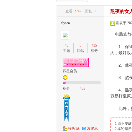
熬夜的女
查看:
2747
|
回复:
0
家
flysea
发表于 2022-
电脑族熬夜
43
5
435
1、保证晚
主题
回帖
积分
大，最好以
2、熬夜过
四星会员
庄
3、熬夜前
积分
435
4、熬夜之
容易打乱原
此外，打打
1.请不要
收听TA
发消息
2.本论