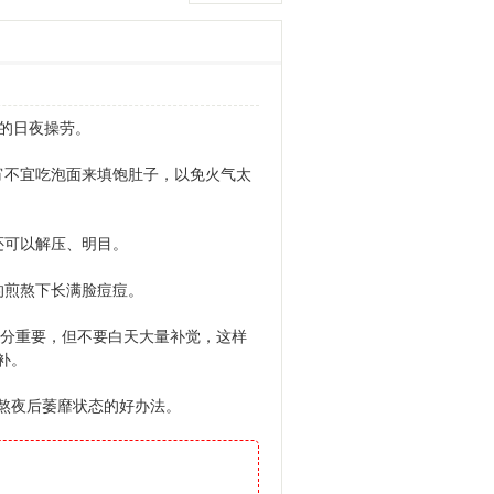
的日夜操劳。
不宜吃泡面来填饱肚子，以免火气太
可以解压、明目。
煎熬下长满脸痘痘。
分重要，但不要白天大量补觉，这样
补。
熬夜后萎靡状态的好办法。
。