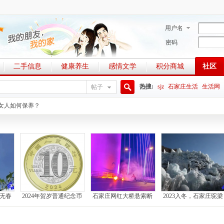
用户名
密码
二手信息
健康养生
感情文学
积分商城
社区
热搜:
sjz
石家庄生活
生活网
帖子
搜
女人如何保养？
索
，无春
2024年贺岁普通纪念币
石家庄网红大桥悬索断
2023入冬，石家庄驼梁