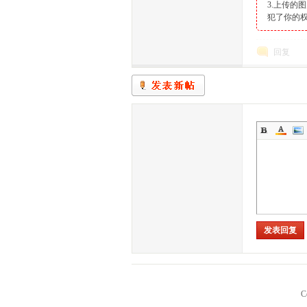
生
3.上传
犯了你的权
回复
活
发表回复
网-
C