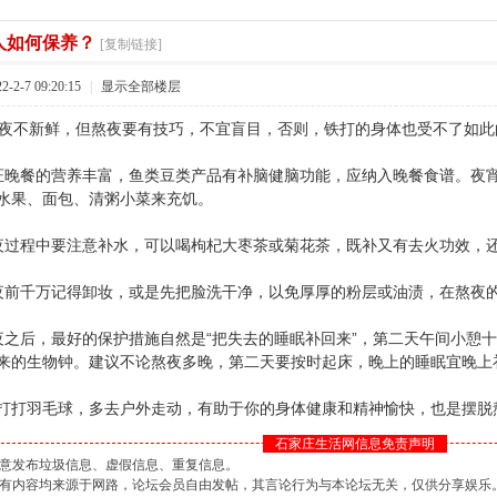
人如何保养？
[复制链接]
2-7 09:20:15
|
显示全部楼层
不新鲜，但熬夜要有技巧，不宜盲目，否则，铁打的身体也受不了如此
餐的营养丰富，鱼类豆类产品有补脑健脑功能，应纳入晚餐食谱。夜宵
水果、面包、清粥小菜来充饥。
程中要注意补水，可以喝枸杞大枣茶或菊花茶，既补又有去火功效，还
千万记得卸妆，或是先把脸洗干净，以免厚厚的粉层或油渍，在熬夜的
后，最好的保护措施自然是“把失去的睡眠补回来”，第二天午间小憩十
来的生物钟。建议不论熬夜多晚，第二天要按时起床，晚上的睡眠宜晚上
羽毛球，多去户外走动，有助于你的身体健康和精神愉快，也是摆脱
石家庄生活网信息免责声明
肆意发布垃圾信息、虚假信息、重复信息。
坛所有内容均来源于网路，论坛会员自由发帖，其言论行为与本论坛无关，仅供分享娱乐