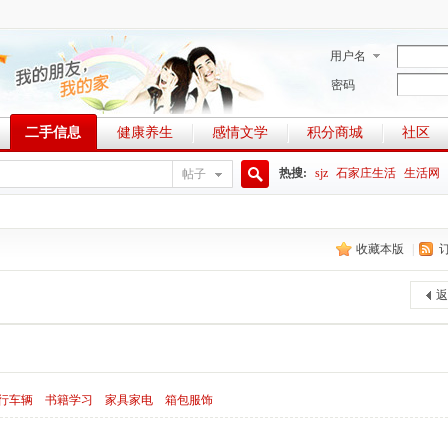
用户名
密码
二手信息
健康养生
感情文学
积分商城
社区
热搜:
sjz
石家庄生活
生活网
帖子
搜
收藏本版
|
索
返
行车辆
书籍学习
家具家电
箱包服饰