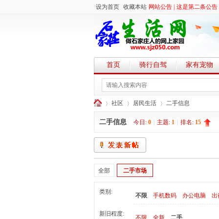
设为首页
收藏本站
网站公告 |
这是第二条公告
首页
骑行自驾
家有宠物
社区
居民生活
二手信息
二手信息
今日:
0
|
主题:
1
|
排名:
15
石
»
›
›
全部
二手市场
类别:
不限
手机数码
办公电脑
出
新旧程度:
不限
全新
二手