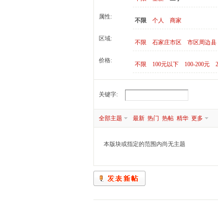
属性:
不限
个人
商家
家
区域:
不限
石家庄市区
市区周边县
价格:
不限
100元以下
100-200元
关键字:
全部主题
最新
热门
热帖
精华
更多
庄
本版块或指定的范围内尚无主题