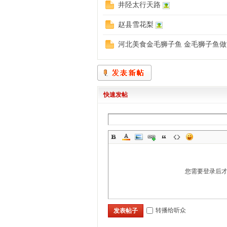
井陉太行天路
赵县雪花梨
家
河北美食金毛狮子鱼 金毛狮子鱼做
快速发帖
庄
您需要登录后
转播给听众
发表帖子