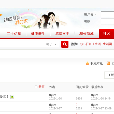
用户名
密码
二手信息
健康养生
感情文学
积分商城
社区
热搜:
sjz
石家庄生活
生活网
帖子
搜
收藏本版
|
索
返
新窗
作者
回复/查看
最后发表
flysea
0
flysea
服你！
2022-1-30
5434
2022-1-30 14:54
flysea
0
flysea
2022-3-17
5219
2022-3-17 13:09