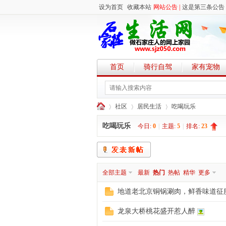
设为首页
收藏本站
网站公告 |
这是第三条公告
首页
骑行自驾
家有宠物
社区
居民生活
吃喝玩乐
吃喝玩乐
今日:
0
|
主题:
5
|
排名:
23
石
»
›
›
全部主题
最新
热门
热帖
精华
更多
地道老北京铜锅涮肉，鲜香味道征
龙泉大桥桃花盛开惹人醉